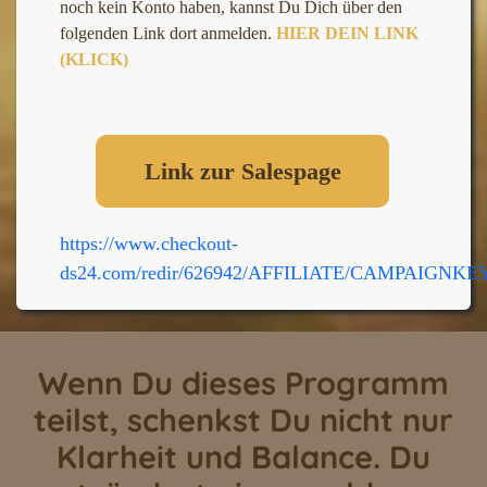
noch kein Konto haben, kannst Du Dich über den
folgenden Link dort anmelden.
HIER DEIN LINK
(KLICK)
Link zur Salespage
https://www.checkout-
ds24.com/redir/626942/AFFILIATE/CAMPAIGNKE
Wenn Du dieses Programm
teilst, schenkst Du nicht nur
Klarheit und Balance. Du