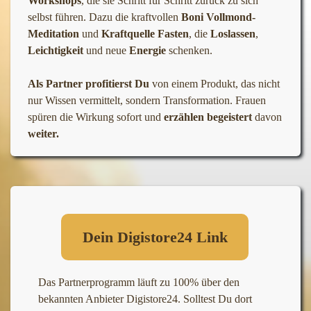
Workshops
, die sie Schritt für Schritt zurück zu sich
selbst führen. Dazu die kraftvollen
Boni
Vollmond-
Meditation
und
Kraftquelle Fasten
, die
Loslassen
,
Leichtigkeit
und neue
Energie
schenken.
Als Partner
profitierst Du
von einem Produkt, das nicht
nur Wissen vermittelt, sondern Transformation. Frauen
spüren die Wirkung sofort und
erzählen begeistert
davon
weiter.
Dein Digistore24 Link
Das Partnerprogramm läuft zu 100% über den
bekannten Anbieter Digistore24. Solltest Du dort