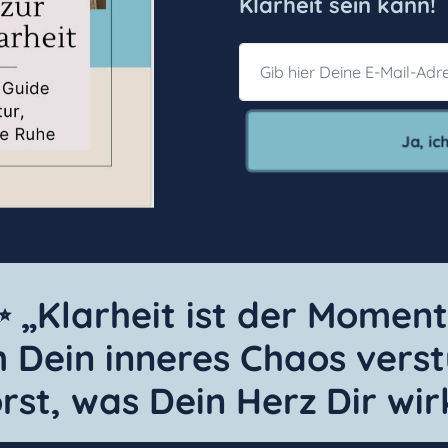
Klarheit sein kann!
Ja, ich
 „Klarheit ist der Momen
m Dein inneres Chaos ver
rst, was Dein Herz Dir wirk