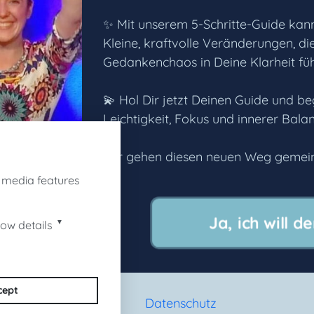
✨ Mit unserem 5-Schritte-Guide kan
Kleine, kraftvolle Veränderungen, die
Gedankenchaos in Deine Klarheit fü
💫 Hol Dir jetzt Deinen Guide und b
Leichtigkeit, Fokus und innerer Balan
Wir gehen diesen neuen Weg gemein
l media features
Ja, ich will 
▼
ow details
cept
Impressum
Datenschutz