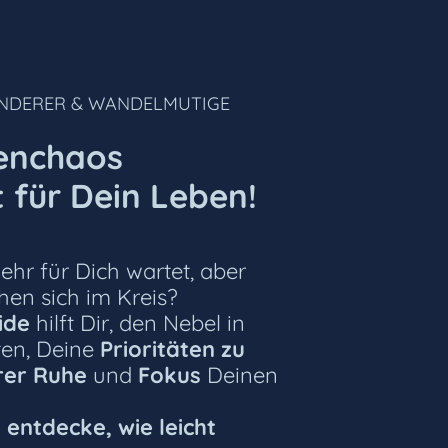
ÄNDERER & WANDELMUTIGE
enchaos
t für Dein Leben!
ehr für Dich wartet, aber
en sich im Kreis?
uide
hilft Dir, den Nebel in
ten, Deine
Prioritäten zu
rer Ruhe
und
Fokus
Deinen
d entdecke, wie leicht