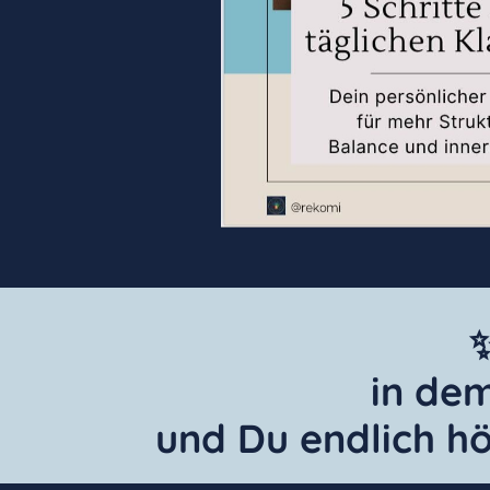
✨
in de
und Du endlich hö