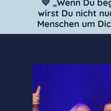
💛 „Wenn Du beg
wirst Du nicht n
Menschen um Dich