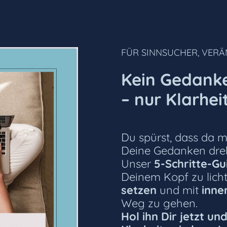
FÜR SINNSUCHER, VER
Kein Gedank
– nur Klarhei
Du spürst, dass da m
Deine Gedanken dreh
Unser
5-Schritte-G
Deinem Kopf zu lich
setzen
und mit
inne
Weg zu gehen.
Hol ihn Dir jetzt un