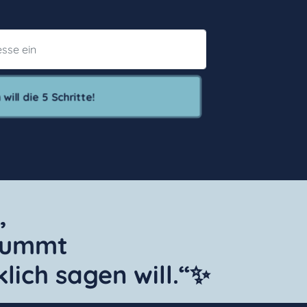
 will die 5 Schritte!
t,
stummt
lich sagen will.“✨